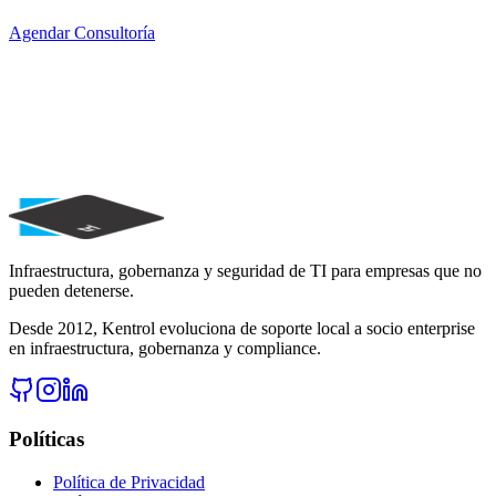
Agendar Consultoría
¿Listo para elevar la madurez de su TI?
Solicite un diagnóstico gratuito y descubra cómo reducir riesgos,
mejorar disponibilidad y fortalecer gobernanza.
Solicitar Diagnóstico
Agendar Consultoría
Hablar con Especialista
Infraestructura, gobernanza y seguridad de TI para empresas que no
pueden detenerse.
Desde 2012, Kentrol evoluciona de soporte local a socio enterprise
en infraestructura, gobernanza y compliance.
Políticas
Política de Privacidad