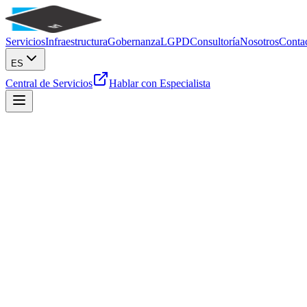
Servicios
Infraestructura
Gobernanza
LGPD
Consultoría
Nosotros
Conta
ES
Central de Servicios
Hablar con Especialista