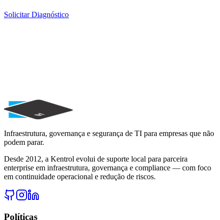
Solicitar Diagnóstico
Pronto para elevar a maturidade da sua
TI?
Solicite um diagnóstico gratuito e descubra como reduzir riscos,
melhorar disponibilidade e fortalecer governança.
Solicitar Diagnóstico
Agendar Consultoria
Falar com Especialista
Infraestrutura, governança e segurança de TI para empresas que não
podem parar.
Desde 2012, a Kentrol evolui de suporte local para parceira
enterprise em infraestrutura, governança e compliance — com foco
em continuidade operacional e redução de riscos.
Políticas