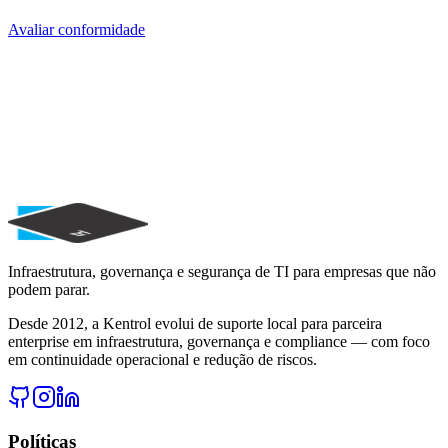
Avaliar conformidade
Pronto para elevar a maturidade da sua
TI?
Solicite um diagnóstico gratuito e descubra como reduzir riscos,
melhorar disponibilidade e fortalecer governança.
Solicitar Diagnóstico
Agendar Consultoria
Falar com Especialista
Infraestrutura, governança e segurança de TI para empresas que não
podem parar.
Desde 2012, a Kentrol evolui de suporte local para parceira
enterprise em infraestrutura, governança e compliance — com foco
em continuidade operacional e redução de riscos.
Políticas